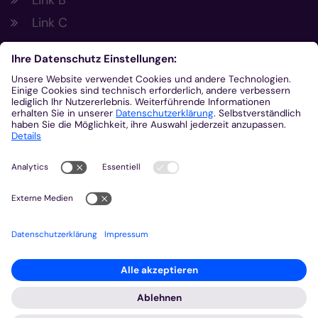
Link B
Link C
Footer Links 2
Link A
Link B
Link C
Kontakt
Gemeinsam.Vernetzt.Digital
Domplatz
55116
Mainz
© Bistum Aachen
Impressum