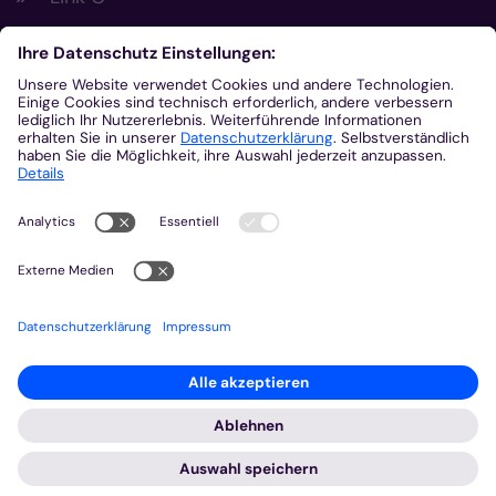
Footer Links 2
Link A
Link B
Link C
Kontakt
Gemeinsam.Vernetzt.Digital
Domplatz
55116
Mainz
© Bistum Aachen
Impressum
Datenschutzerklärung