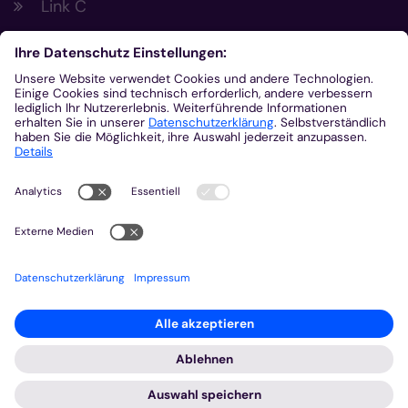
Link C
Footer Links 2
Link A
Link B
Link C
Kontakt
Gemeinsam.Vernetzt.Digital
Domplatz
55116
Mainz
© Bistum Aachen
Impressum