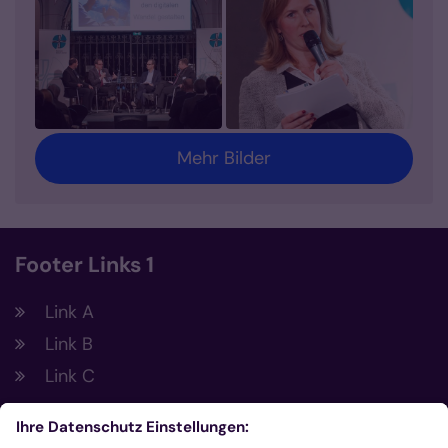
Mehr Bilder
Footer Links 1
Link A
Link B
Link C
Footer Links 2