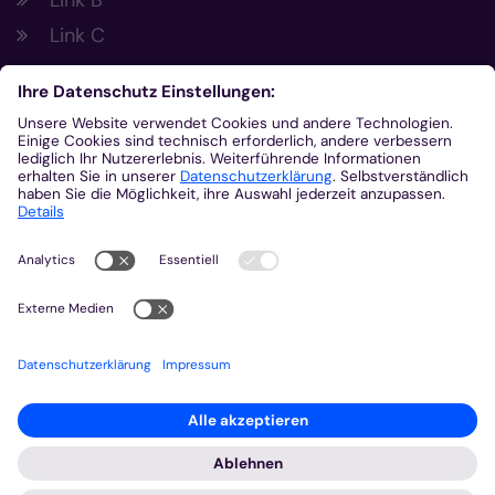
Link B
Link C
Footer Links 2
Link A
Link B
Link C
Kontakt
Gemeinsam.Vernetzt.Digital
Domplatz
55116
Mainz
© Bistum Aachen
Impressum