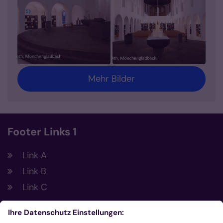
Mehr Bilder
Footer Links 1
Link A
Link B
Link C
Footer Links 2