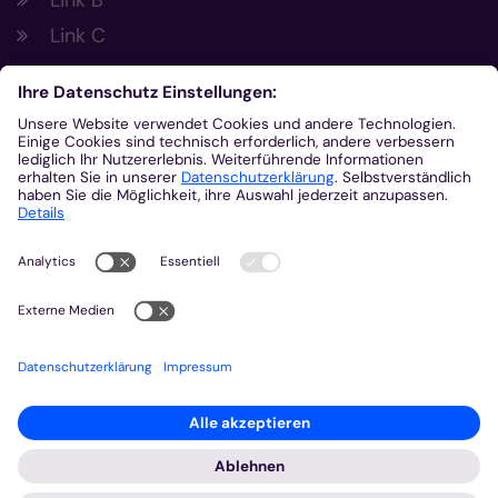
Link B
Link C
Footer Links 2
Link A
Link B
Link C
Kontakt
Gemeinsam.Vernetzt.Digital
Domplatz
55116
Mainz
© Bistum Aachen
Impressum