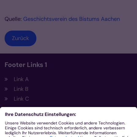
Quelle:
Geschichtsverein des Bistums Aachen
Zurück
Footer Links 1
Link A
Link B
Link C
Footer Links 2
Link A