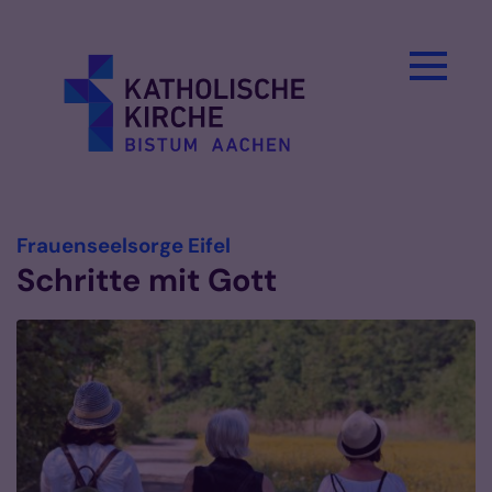
Zum Inhalt springen
:
Frauenseelsorge Eifel
Schritte mit Gott