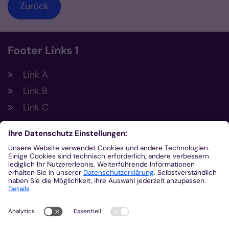
Zurück
Footer Links 1
Link A
Link B
Link C
Footer Links 2
Link A
Link B
Link C
Kontakt