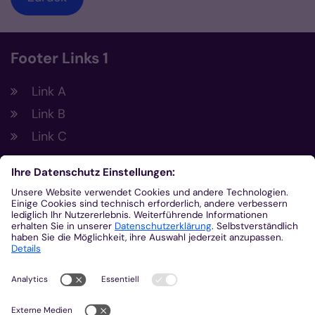
Footer Links 1
Link A
Link B
Link C
Footer Links 2
Link A
Link B
Link C
Kontakt