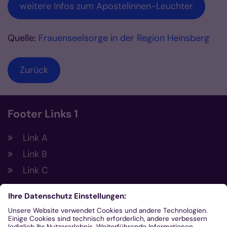
weitere Infos zum Apostelinnen-Leuchter
Quelle:
Frauenseelsorge in der Region Heinsberg
Zurück
Footer Links 1
Link A
Link B
Link C
Footer Links 2
Link A