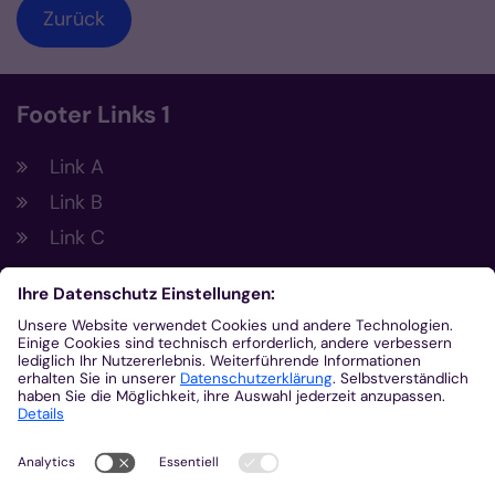
Zurück
Footer Links 1
Link A
Link B
Link C
Footer Links 2
Link A
Link B
Link C
Kontakt