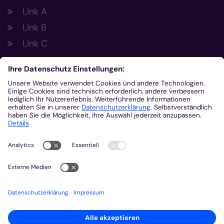
Link A
Link B
Link C
Footer Links 2
Link A
Link B
Link C
Kontakt
Gemeinsam.Vernetzt.Digital
Domplatz
55116
Mainz