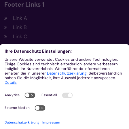
Footer Links 1
Link A
Link B
Link C
Footer Links 2
Link A
Link B
Link C
Kontakt
Gemeinsam.Vernetzt.Digital
Domplatz