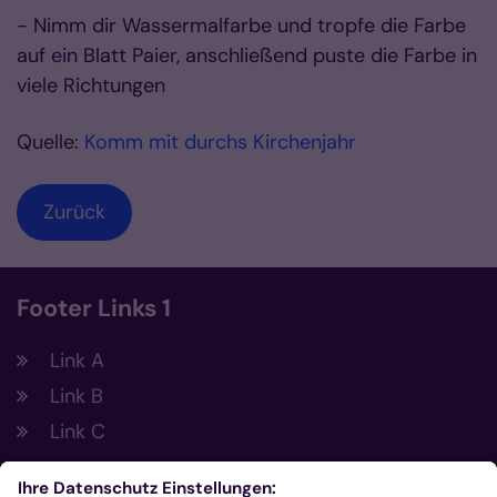
- Nimm dir Wassermalfarbe und tropfe die Farbe
auf ein Blatt Paier, anschließend puste die Farbe in
viele Richtungen
Quelle:
Komm mit durchs Kirchenjahr
Zurück
Footer Links 1
Link A
Link B
Link C
Footer Links 2