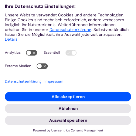
Footer Links 2
Link A
Link B
Link C
Kontakt
Gemeinsam.Vernetzt.Digital
Domplatz
55116
Mainz
© Bistum Aachen
Impressum
Datenschutzerklärung