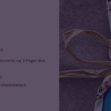
ck.
erviette, ca. 2 Finger dick,
i.
rühstückstisch.