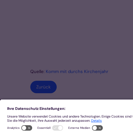
Quelle:
Komm mit durchs Kirchenjahr
Zurück
Footer Links 1
Link A
Link B