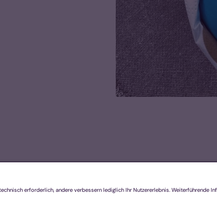
Footer Links 2
K
Link A
G
Link B
D