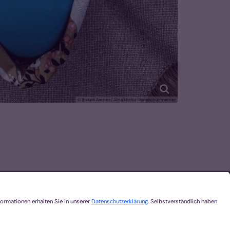
© Bistum Aachen/ Alina Mielke-Handschuhmacher
ontakt
emeinsam.Vernetzt.Digital
omplatz