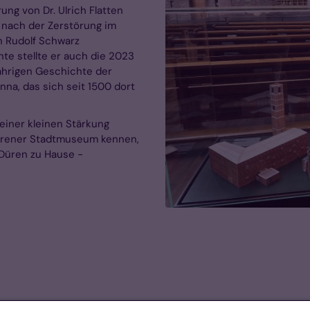
ng von Dr. Ulrich Flatten
 nach der Zerstörung im
 Rudolf Schwarz
e stellte er auch die 2023
jährigen Geschichte der
nna, das sich seit 1500 dort
einer kleinen Stärkung
Dürener Stadtmuseum kennen,
Düren zu Hause -