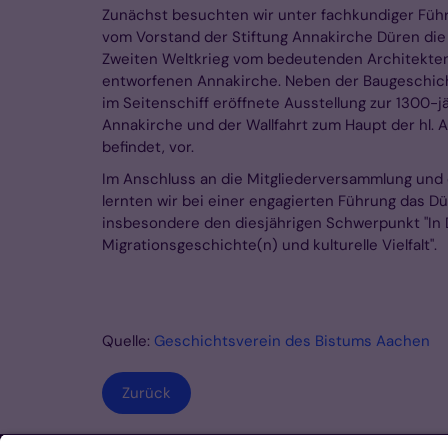
Zunächst besuchten wir unter fachkundiger Führu
vom Vorstand der Stiftung Annakirche Düren die
Zweiten Weltkrieg vom bedeutenden Architekten
entworfenen Annakirche. Neben der Baugeschicht
im Seitenschiff eröffnete Ausstellung zur 1300-
Annakirche und der Wallfahrt zum Haupt der hl. A
befindet, vor.
Im Anschluss an die Mitgliederversammlung und 
lernten wir bei einer engagierten Führung das 
insbesondere den diesjährigen Schwerpunkt "In 
Migrationsgeschichte(n) und kulturelle Vielfalt".
Quelle:
Geschichtsverein des Bistums Aachen
Zurück