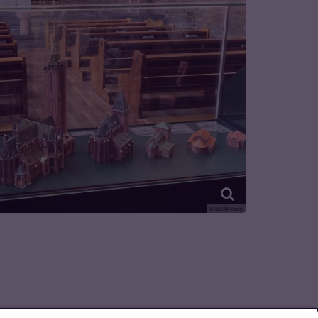
© BDA/Fleck