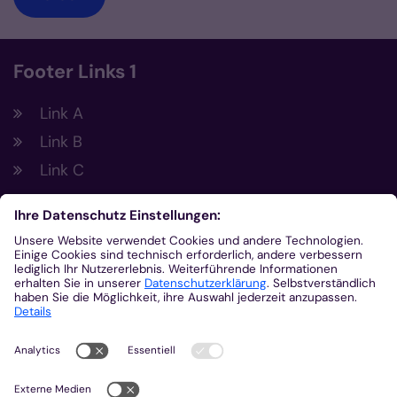
Footer Links 1
Link A
Link B
Link C
Footer Links 2
Link A
Link B
Link C
Kontakt