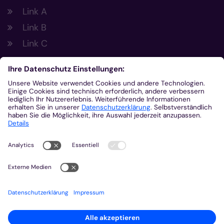
Link A
Link B
Link C
Footer Links 2
Link A
Link B
Link C
Kontakt
Gemeinsam.Vernetzt.Digital
Domplatz
55116
Mainz