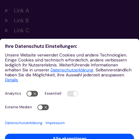
Link A
Link B
Link C
Footer Links 2
Link A
Link B
Link C
Kontakt
Gemeinsam.Vernetzt.Digital
Domplatz
55116
Mainz