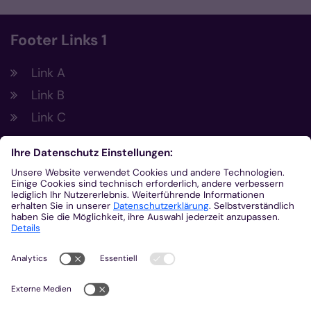
Footer Links 1
Link A
Link B
Link C
Footer Links 2
Link A
Link B
Link C
Kontakt
Gemeinsam.Vernetzt.Digital