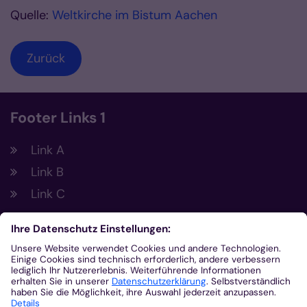
Quelle:
Weltkirche im Bistum Aachen
Zurück
Footer Links 1
Link A
Link B
Link C
Footer Links 2
Link A
Link B
Link C