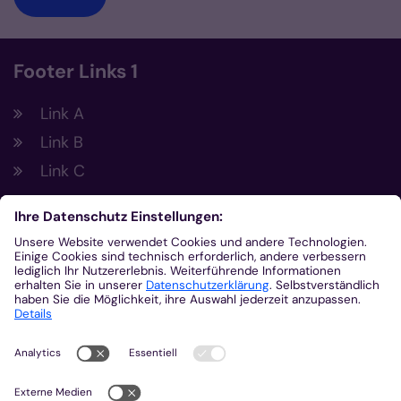
Footer Links 1
Link A
Link B
Link C
Footer Links 2
Link A
Link B
Link C
Kontakt