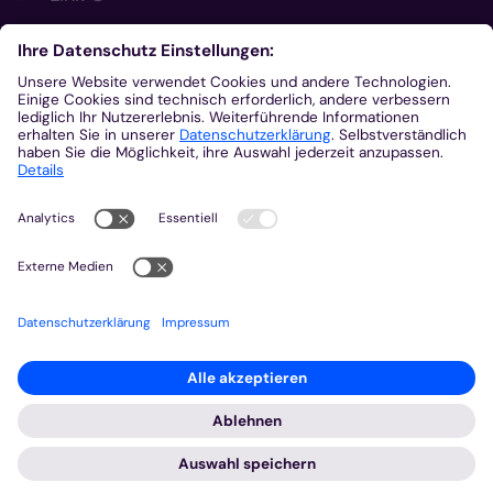
Footer Links 2
Link A
Link B
Link C
Kontakt
Gemeinsam.Vernetzt.Digital
Domplatz
55116
Mainz
© Bistum Aachen
Impressum
Datenschutzerklärung