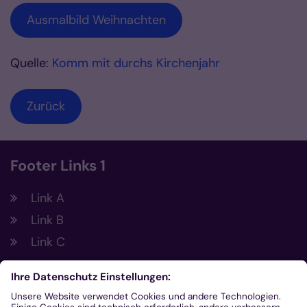
Ausmalbild Weihnachten
Quelle:
Komm mit durchs Kirchenjahr
Zurück
Footer Links 1
Link A
Link B
Link C
Footer Links 2