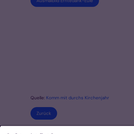
Ausmalbild Erntedank-Eule
Quelle:
Komm mit durchs Kirchenjahr
Zurück