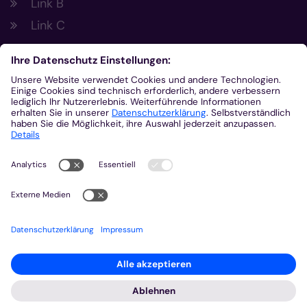
Link B
Link C
Footer Links 2
Link A
Link B
Link C
Kontakt
Gemeinsam.Vernetzt.Digital
Domplatz
55116
Mainz
© Bistum Aachen
Impressum