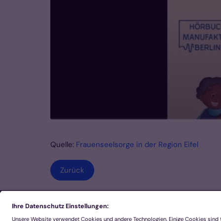
Quelle:
Frauenseelsorge in der Region Eifel
Zurück
Footer Links 1