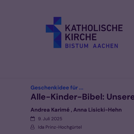
Zum Inhalt springen
:
Geschenkidee für ...
Alle-Kinder-Bibel: Unser
Andrea Karimé , Anna Lisicki-Hehn
Datum:
9. Juli 2025
Von:
Ida Prinz-Hochgürtel