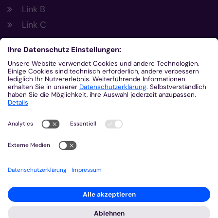
Link B
Link C
Footer Links 2
Link A
Link B
Link C
Kontakt
Gemeinsam.Vernetzt.Digital
Domplatz
55116
Mainz