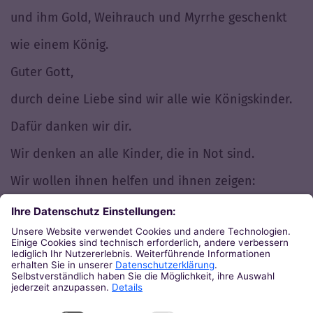
und ihm Gold, Weihrauch und Myrrhe geschenkt
wie einem König.
Guter Gott,
durch deine Liebe sind wir alle wie Königskinder.
Dafür danken wir dir.
Wir denken an alle Kinder, die in Not sind.
Wir wollen ihnen helfen und ihnen zeigen:
Auch ihr seid wertvoll und habt ein gutes Leben
verdient.
Hilf uns dabei.
Amen.
(c) Lucia Traut