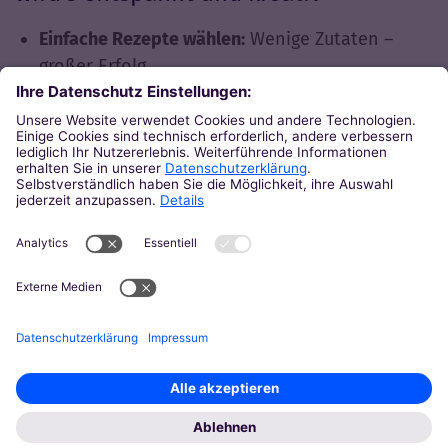
Einfache Rezepte wählen:
Wenige Zutaten –
großer Erfolg.
Gut vorbereiten:
Zutaten abwiegen, Arbeitsplatz
herrichten, Schürzen bereitlegen.
Genug Zeit einplanen:
Besonders fürs Verzieren
und Experimentieren.
Weniger ist mehr:
Lieber ein Rezept machen,
dafür mit Ruhe.
Hygiene spielerisch vermitteln:
Händewaschen
gehört dazu – aber mit Spaß.
Zurück