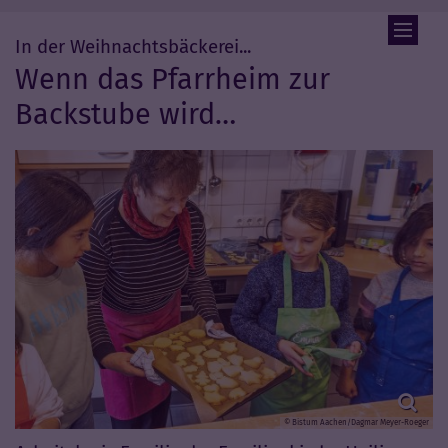
Zum Inhalt springen
:
In der Weihnachtsbäckerei...
Wenn das Pfarrheim zur
Backstube wird…
© Bistum Aachen/Dagmar Meyer-Roeger