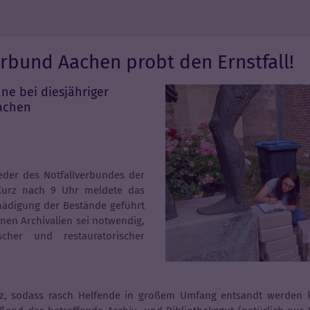
erbund Aachen probt den Ernstfall!
ne bei diesjähriger
Aachen
eder des Notfallverbundes der
 Kurz nach 9 Uhr meldete das
chädigung der Bestände geführt
nen Archivalien sei notwendig,
cher und restauratorischer
rz, sodass rasch Helfende in großem Umfang entsandt werden k