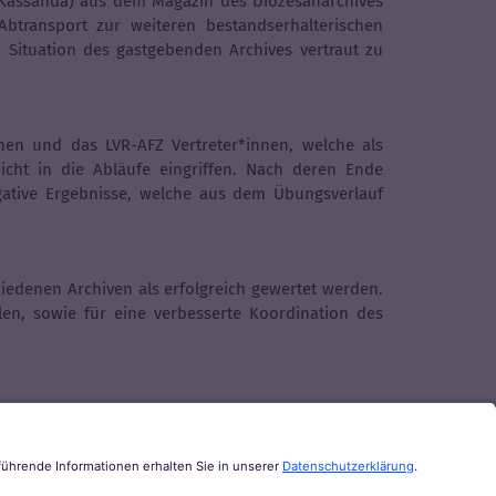
 Kassanda) aus dem Magazin des Diözesanarchives
transport zur weiteren bestandserhalterischen
n Situation des gastgebenden Archives vertraut zu
en und das LVR-AFZ Vertreter*innen, welche als
icht in die Abläufe eingriffen. Nach deren Ende
gative Ergebnisse, welche aus dem Übungsverlauf
edenen Archiven als erfolgreich gewertet werden.
en, sowie für eine verbesserte Koordination des