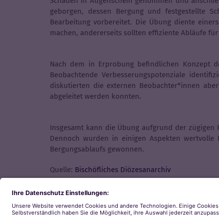
Schaden in Augenschein genommen und anschließe
geborgen, dessen Bergung und festgestellte S
Bearbeitung vorbereitet. Die Übung diente einers
machen, andererseits sollten effiziente Abläufe fü
Nach dem in Erprobung befindlichen Konzept de
Beobachtende Verbesserungspotenziale identifiz
diskutierten die externen Beobachter*innen abe
abgeleitet werden konnten.
Insgesamt kann die Übung aufgrund der zügigen R
Dennoch wurden in einigen Aspekten wertvolle E
Bergungsablaufs gewonnen.
Quelle:
Bischöfliches Diözesanarchiv
Zurück