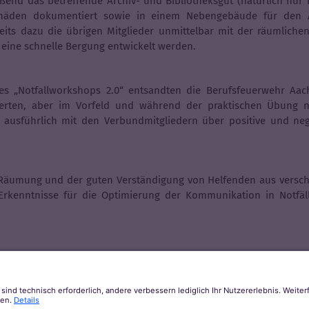
nd das betreffende Archiv- und Bibliotheksgut (natürlich nur
chäden dokumentiert sowie in einem Nebengebäude für den Ab
eits dazu die übrigen Mitglieder unmittelbar mit der räumliche
r eine schnelle Bergung entwickelt werden.
s „Notfallworkshops 2.0“ entsandten die Berufsfeuerwehr Aach
ierten, aber im Vorfeld und während der praktischen Übung n
r ausführlich mit den Verbundmitgliedern über positive und ne
äumung und der guten Verständigung von Helfenden aus verschi
rkenntnisse für die Optimierung der Kommunikation in Notfäll