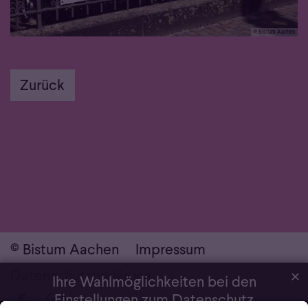
© Bistum Aachen
Zurück
© Bistum Aachen
Impressum
Daten­schutz­erklärung
✕
Ihre Wahlmöglichkeiten bei den
Einstellungen zum Datenschutz