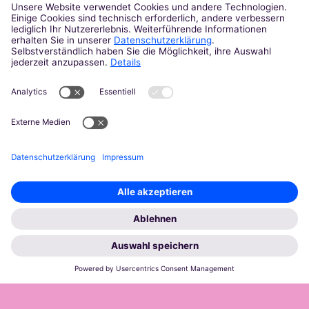
verwenden wir Cookies, die für das Funktionieren unserer Website
notwendig sind. Mit Ihrer Zustimmung verwenden wir auch
Cookies und andere Technologien, die zur Anzeige externer
Inhalte (Videos über Youtube, Audios über Soundcloud, Karten
über MapTiler ...) oder zu anonymen Statistikzwecken genutzt
werden. Sie können selbst entscheiden, welche Kategorien Sie
zulassen möchten. Bitte beachten Sie, dass auf Basis Ihrer
Einstellungen womöglich nicht mehr alle Funktionalitäten der Seite
zur Verfügung stehen. Weitere Informationen und die Möglichkeit
zum Widerruf Ihrer Einwillung finden Sie in unserer
Datenschutzerklärung
.
Impressum
Datenschutzerklärung
Notwendig
Externe Inhalte
Statistiken
Speichern
Alle akzeptieren