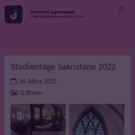
Zum Inhalt springen
Studientage Sakristane 2022
Datum:
14. März 2022
12 Bilder
© Studientage Sakristane 2022