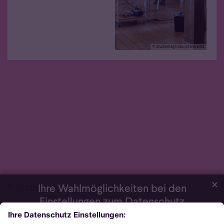
© Studientage Sakristane 2022
✕
© Bistum Aachen
Impressum
Ihre Wahlmöglichkeiten bei den
Einstellungen zum Datenschutz
Daten­schutz­erklärung
Wir möchten Ihnen ein optimales Webseiten-Erlebnis bieten. Dazu