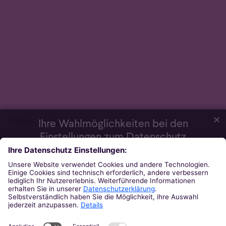
✕
© Bistum Aachen
Impressum
Ihre Wahlmöglichkeiten bei den
Einstellungen zum Datenschutz
Daten­schutz­erklärung
Wir möchten Ihnen ein optimales Webseiten-Erlebnis bieten. Dazu
verwenden wir Cookies, die für das Funktionieren unserer Website
notwendig sind. Mit Ihrer Zustimmung verwenden wir auch
Cookies und andere Technologien, die zur Anzeige externer
Inhalte (Videos über Youtube, Audios über Soundcloud, Karten
über MapTiler ...) oder zu anonymen Statistikzwecken genutzt
werden. Sie können selbst entscheiden, welche Kategorien Sie
zulassen möchten. Bitte beachten Sie, dass auf Basis Ihrer