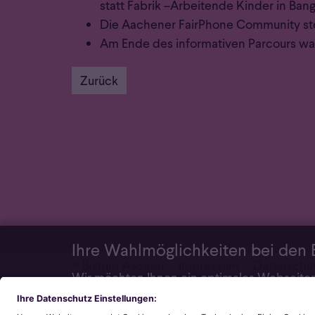
statt Fabrik –Arbeitende Kinder in Ba
Die Aachener FairPhone Community stel
Am Ende des informativen Parcours war
Zurück
Ihre Wahlmöglichkeiten bei den 
© Bistum Aachen
Impressum
Daten­schut
Wir möchten Ihnen ein optimales Webseiten-
sind. Mit Ihrer Zustimmung verwenden wir a