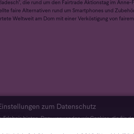
ngladesch", die rund um den Fairtrade Aktionstag im An
lte faire Alternativen rund um Smartphones und Zubehör
tete Weltweit am Dom mit einer Verköstigung von fairem
Einstellungen zum Datenschutz
z­erklärung
Erlebnis bieten. Dazu verwenden wir Cookies, die für d
uch Cookies und andere Technologien, die zur Anzeige ext