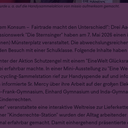
wurde u. a. auf die Handysammelaktion von missio aufmerksam gemacht.
em Konsum – Fairtrade macht den Unterschied!": Drei Aa
sionswerk "Die Sternsinger" haben am 7. Mai 2026 einen 
inen) Münsterplatz veranstaltet. Die abwechslungsreiche
 den Besuch mit einer Schulklasse. Folgende Inhalte haben
nter der Aktion Schutzengel mit einem "EineWelt Glücksra
erfahrbar machte. In einer Mini-Ausstellung zu "Eine Welt 
ecycling-Sammelstation rief zur Handyspende auf und info
 informierte Sr. Mercy über ihre Arbeit auf der großen El
e-Frank-Gymnasium, Einhard Gymnasium und Inda-Gymnasi
Kinderrechten.
" veranstaltete eine interaktive Weltreise zur Lieferkett
iner "Kinderrechte-Station" wurden der Alltag arbeitender
al erfahrbar gemacht. Damit einhergehend präsentierte d