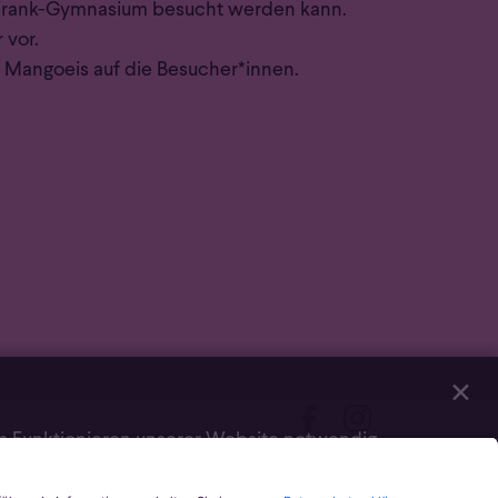
ne-Frank-Gymnasium besucht werden kann.
 vor.
 Mangoeis auf die Besucher*innen.
✕
as Funktionieren unserer Website notwendig
erner Inhalte (Videos über Youtube, Audios