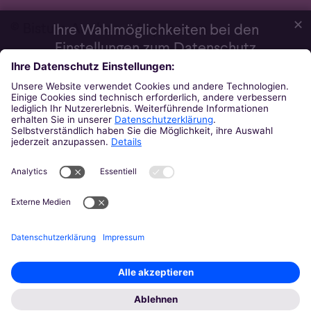
✕
© Bistum Aachen
Impressum
Ihre Wahlmöglichkeiten bei den
Einstellungen zum Datenschutz
Daten­schutz­erklärung
Wir möchten Ihnen ein optimales Webseiten-Erlebnis bieten. Dazu
verwenden wir Cookies, die für das Funktionieren unserer Website
notwendig sind. Mit Ihrer Zustimmung verwenden wir auch
Cookies und andere Technologien, die zur Anzeige externer
Inhalte (Videos über Youtube, Audios über Soundcloud, Karten
über MapTiler ...) oder zu anonymen Statistikzwecken genutzt
werden. Sie können selbst entscheiden, welche Kategorien Sie
zulassen möchten. Bitte beachten Sie, dass auf Basis Ihrer
Einstellungen womöglich nicht mehr alle Funktionalitäten der Seite
zur Verfügung stehen. Weitere Informationen und die Möglichkeit
zum Widerruf Ihrer Einwillung finden Sie in unserer
Datenschutzerklärung
.
Impressum
Datenschutzerklärung
Notwendig
Externe Inhalte