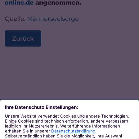
online.de
angenommen.
Quelle:
Männerseelsorge
Zurück
Direkt zum Thema
Zu den Orten von Kirche
Zu den Pastoralen Räumen