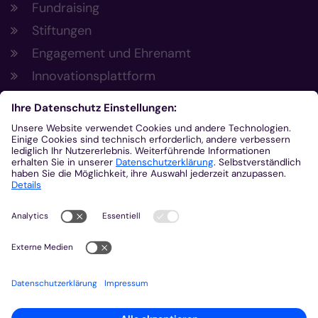
Fundraising
Stiftungen
Engagement und Ehrenamt
Innovationsplattform
Aus der Plattform
Nachrichten
Veranstaltungen
Gottesdienste
Stellenangebote
Kirchenzeitung
Amtsblatt (Kirchlicher Anzeiger)
Rechtsdatenbank
Meldestelle gemäß Hinweisgeberschutzgesetz