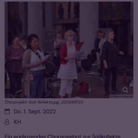
© Kathrin Albrecht
Chorprojekt-Soli-Kollekte.jpg_330389723
Datum:
Do. 1. Sept. 2022
Von:
KH
Ein ergänzendes Chorangebot zur Solikollekte