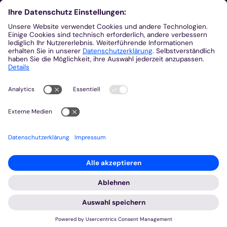
Aus der Plattform
Nachrichten
Veranstaltungen
Gottesdienste
Stellenangebote
Kirchenzeitung
Amtsblatt (Kirchlicher Anzeiger)
Rechtsdatenbank
Meldestelle gemäß Hinweisgeberschutzgesetz
2026 © Bistum Aachen
Impressum
Datenschutzerklärung