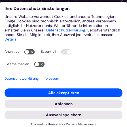
✕
Ihre Wahlmöglichkeiten bei den
Einstellungen zum Datenschutz
Wir möchten Ihnen ein optimales Webseiten-Erlebnis bieten.
Dazu verwenden wir Cookies, die für das Funktionieren unserer
Website notwendig sind. Mit Ihrer Zustimmung verwenden wir
auch Cookies und andere Technologien, die zur Anzeige
externer Inhalte (Videos über Youtube, Audios über
Soundcloud, Karten über MapTiler ...) oder zu anonymen
Statistikzwecken genutzt werden. Sie können selbst
entscheiden, welche Kategorien Sie zulassen möchten. Bitte
beachten Sie, dass auf Basis Ihrer Einstellungen womöglich
nicht mehr alle Funktionalitäten der Seite zur Verfügung stehen.
Weitere Informationen und die Möglichkeit zum Widerruf Ihrer
Einwillung finden Sie in unserer
Datenschutzerklärung
.
Impressum
Datenschutzerklärung
Notwendig
Externe Inhalte
Speichern
Alle akzeptieren