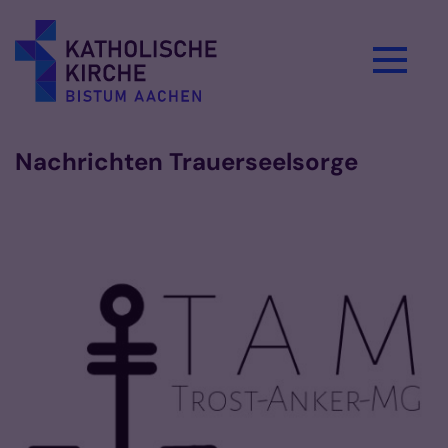
Zum Inhalt springen
Nachrichten Trauerseelsorge