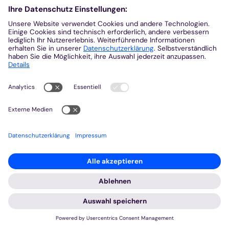
:
Impuls
„Wenn ihr Glauben hättet, wie ein