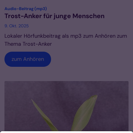
:
Audio-Beitrag (mp3)
Trost-Anker für junge Menschen
9. Okt. 2025
Lokaler Hörfunkbeitrag als mp3 zum Anhören zum
Thema Trost-Anker
zum Anhören