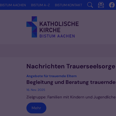
Zum Inhalt springen
BISTUM AACHEN
BISTUM A-Z
BISTUM KONTAKT
Nachrichten Trauerseelsorge
:
Angebote für trauernde Eltern
Begleitung und Beratung trauernder
16. Nov. 2025
Zielgruppe: Familien mit Kindern und Jugendlich
Mehr