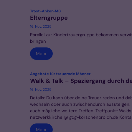
:
Trost-Anker-MG
Elterngruppe
16. Nov. 2025
Parallel zur Kindertrauergruppe bekommen verwit
bringen
Mehr
:
Angebote für trauernde Männer
Walk & Talk – Spaziergang durch d
16. Nov. 2025
Details: Du kann über deine Trauer reden und da
wechseln oder auch zwischendurch aussteigen. L
auch mögliche weitere Treffen. Treffpunkt: Wald
netzwerkkirche @ gdg-korschenbroich.de Kontakt:
Mehr