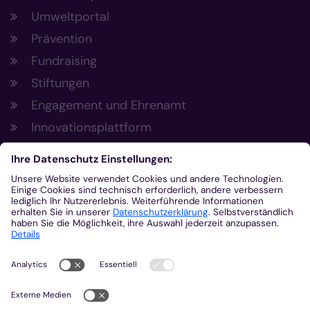
Umweltportal
Prävention
Fundraising
Stiftungen
Engagement und Ehrenamt
Innovationsplattform
Aus der Plattform
Nachrichten
Veranstaltungen
Gottesdienste
Stellenangebote
Kirchenzeitung
Amtsblatt (Kirchlicher Anzeiger)