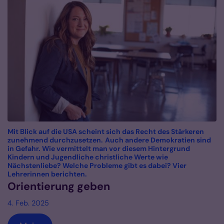
Mit Blick auf die USA scheint sich das Recht des Stärkeren
zunehmend durchzusetzen. Auch andere Demokratien sind
in Gefahr. Wie vermittelt man vor diesem Hintergrund
Kindern und Jugendliche christliche Werte wie
Nächstenliebe? Welche Probleme gibt es dabei? Vier
:
Lehrerinnen berichten.
Orientierung geben
4. Feb. 2025