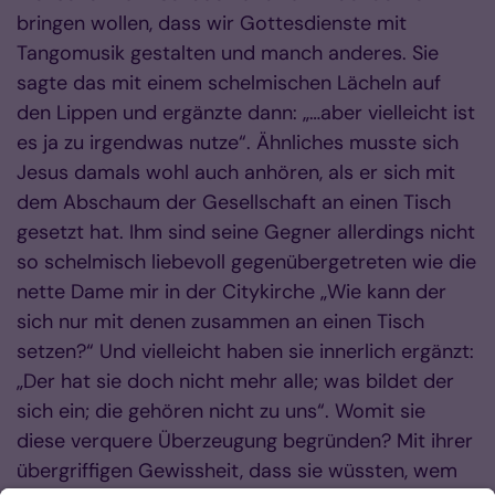
bringen wollen, dass wir Gottesdienste mit
Tangomusik gestalten und manch anderes. Sie
sagte das mit einem schelmischen Lächeln auf
den Lippen und ergänzte dann: „…aber vielleicht ist
es ja zu irgendwas nutze“. Ähnliches musste sich
Jesus damals wohl auch anhören, als er sich mit
dem Abschaum der Gesellschaft an einen Tisch
gesetzt hat. Ihm sind seine Gegner allerdings nicht
so schelmisch liebevoll gegenübergetreten wie die
nette Dame mir in der Citykirche „Wie kann der
sich nur mit denen zusammen an einen Tisch
setzen?“ Und vielleicht haben sie innerlich ergänzt:
„Der hat sie doch nicht mehr alle; was bildet der
sich ein; die gehören nicht zu uns“. Womit sie
diese verquere Überzeugung begründen? Mit ihrer
übergriffigen Gewissheit, dass sie wüssten, wem