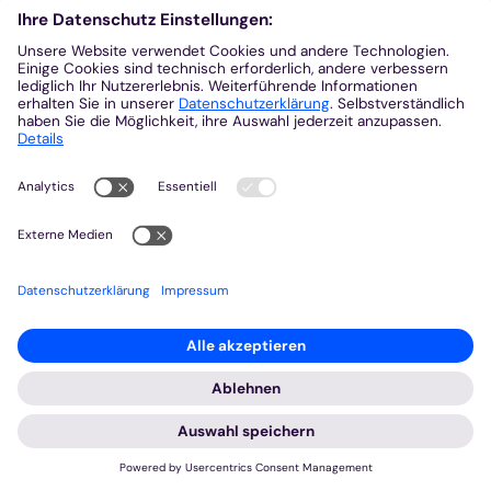
Gott gewogen ist und wem nicht. Das wirft die
Frage auf, wem denn Gott wirklich gewogen ist.
Ehrlich gesagt, wer außer Gott selbst könnte das
letztendlich wissen. Es erscheint mir schon wie
eine Gotteslästerung, dass Menschen für sich in
Anspruch nehmen, zu wissen, was Gott will, wen er
liebt und wen nicht. Und trotzdem gibt es schon
ein paar Indizien, die uns helfen können, Gott ein
wenig zu verstehen. Wo anders könnten sie
aufgezeichnet sein, als in der Heiligen Schrift. Und
da hören wir heute: „Barmherzigkeit will ich, nicht
Opfer“. Erinnern Sie sich noch an ihre erste Heilige
Kommunion? Mir kommt dieser Gedanke, da wir ja
gerade am vergangenen Donnerstag das
Fronleichnamsfest gefeiert haben. Ich erinnere
mich daran, dass mir im Gottesdienst schlecht
wurde und schwindelig; ich hatte Sorge