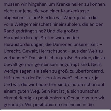
müssen wir hingehen, um Kranke heilen zu können,
nicht nur jene, die von einer Krankenkasse
abgesichert sind? Finden wir Wege, jene in die
volle Weltgemeinschaft hineinzuholen, die an den
Rand gedrängt sind? Und die größte
Herausforderung: Stellen wir uns den
Herausforderungen, die Dämonen unserer Zeit –
Unrecht, Gewalt, Herrschsucht - aus der Welt zu
verbannen? Das sind schon große Brocken, die zu
bewältigen wir gemeinsam angefragt sind. Nicht
wenige sagen, sie seien zu groß, zu überfordernd.
Hilft uns da der Rat von Janosch? Ich denke, ja.
Und wir, die wir heute hier sind, sind da schon auf
einem guten Weg. Sein Rat ist ja, sich zunächst
einmal richtig zu positionieren. Genau das tun wir
gerade ja. Wir positionieren uns hinein in die