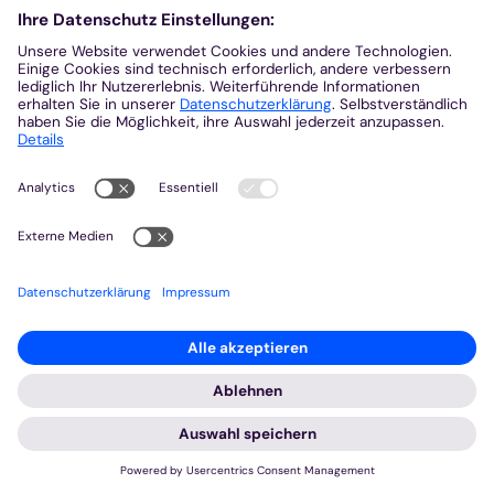
Gegenwart Gottes, und schauen die Welt an mit
seinen Augen, mit seinen mitleidigen Augen. Und
wenn wir auch nicht liegen, so wie es Janosch
vorschlägt, so ruhen wir doch zumindest. Wir
ruhen aus in der Gemeinschaft, im Gebet, in der
Feier. Wir treten heraus aus den Belastungen des
Alltags und lassen uns ansprechen mit Worten, die
wir sonst nicht hören. Denn wer spricht uns sonst
so an und lädt uns ein, dass wir einander vom
Himmel erzählen sollen, außer Gott? Die
Verantwortlichen unserer Tage höre ich selten
vom Himmel sprechen, eher von Wirtschaftsflaute
und Leistungszwang. Blicken wir wieder auf das
heutige Evangelium. Nicht in der Fremde sollen wir
das Leben lebenswerter machen, nicht in der Welt
der Heiden. „Geht nicht zu den Heiden“ sagt Jesus.
Ich würde das heute vielleicht in der Weise