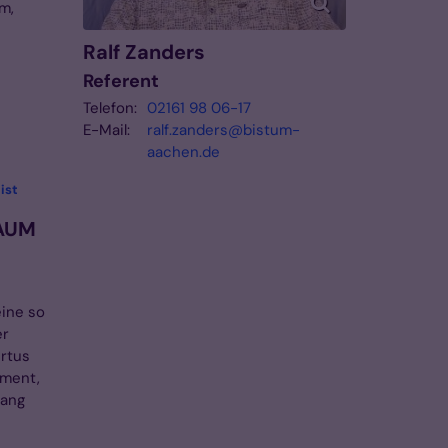
m,
Ralf
Zanders
Referent
Telefon:
02161 98 06-17
E-Mail:
ralf.zanders@bistum-
aachen.de
ist
RAUM
ine so
er
ertus
ument,
fang