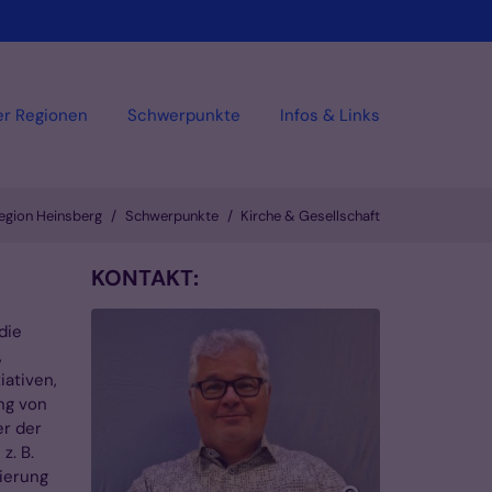
er Regionen
Schwerpunkte
Infos & Links
Region Heinsberg
Schwerpunkte
Kirche & Gesellschaft
KONTAKT:
die
,
iativen,
ng von
er der
z. B.
zierung