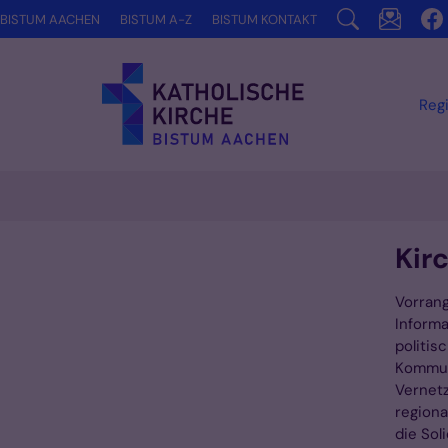
Zum Inhalt springen
BISTUM AACHEN
BISTUM A-Z
BISTUM KONTAKT
Reg
Kir
Vorrang
Informa
politis
Kommun
Vernetz
regiona
die Sol