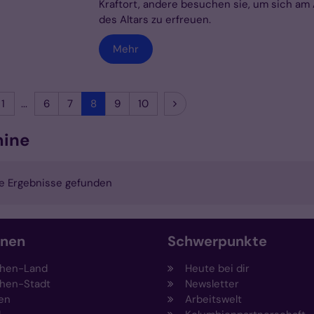
Kraftort, andere besuchen sie, um sich am 
des Altars zu erfreuen.
Mehr
rige Seite
Erste Seite
Nächste Seite
1
6
7
8
9
10
mine
e Ergebnisse gefunden
onen
Schwerpunkte
hen-Land
Heute bei dir
hen-Stadt
Newsletter
en
Arbeitswelt