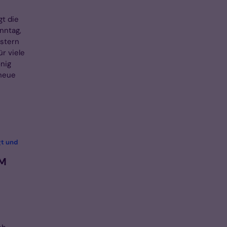
gt die
nntag,
istern
r viele
önig
 neue
gt und
IM