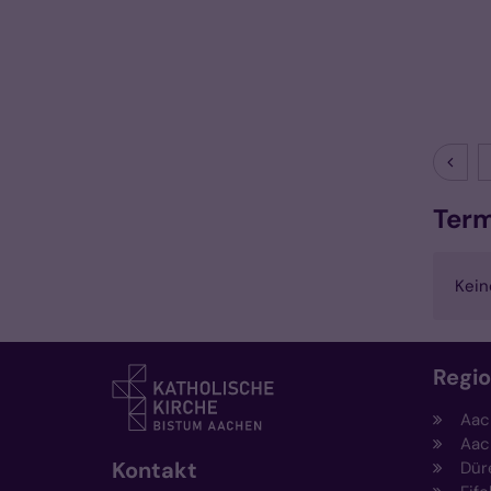
Vorhe
Ter
Kein
Regi
Aac
Aac
Kontakt
Dür