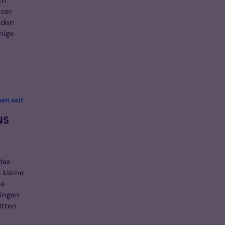
ch
tzer
nden
nige
hen seit
NS
das
 kleine
te
ringen
itten