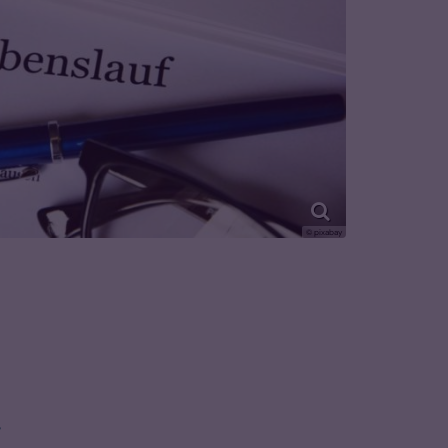
© pixabay
.