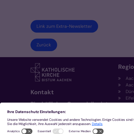
Link zum Extra-Newsletter
Zurück
Regi
Aac
Aac
Kontakt
Dür
Eife
Bischöfliches Generalvikariat
Hei
Aachen
Kem
Kre
+49 241 452-0
Mön
kommunikation@bistum-
aachen.de