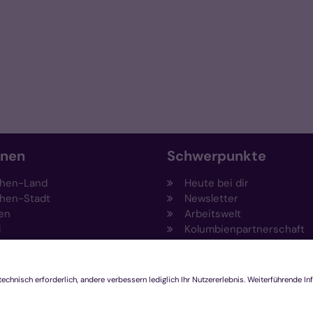
onen
Schwerpunkte
hen-Land
Heute bei dir
hen-Stadt
Newsletter
en
Arbeitswelt
l
Kolumbienpartnerschaft
nsberg
Umweltportal
pen-Viersen
Prävention
feld
Fundraising
chengladbach
Stiftungen
Engagement und Ehrenam